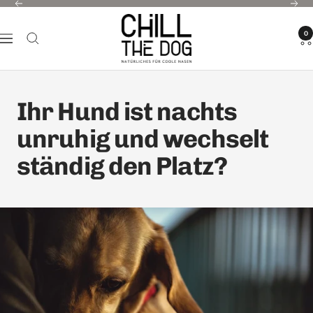
Direkt
Zurück
Weit
CHILL
zum
0
THE
Navigation
Inhalt
DOG®
Ihr Hund ist nachts
unruhig und wechselt
ständig den Platz?