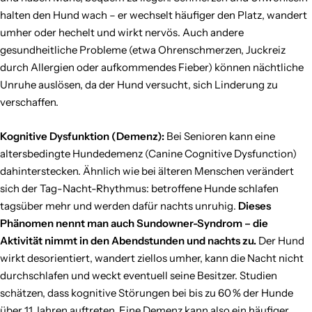
halten den Hund wach – er wechselt häufiger den Platz, wandert
umher oder hechelt und wirkt nervös. Auch andere
gesundheitliche Probleme (etwa Ohrenschmerzen, Juckreiz
durch Allergien oder aufkommendes Fieber) können nächtliche
Unruhe auslösen, da der Hund versucht, sich Linderung zu
verschaffen.
Kognitive Dysfunktion (Demenz):
Bei Senioren kann eine
altersbedingte Hundedemenz (Canine Cognitive Dysfunction)
dahinterstecken. Ähnlich wie bei älteren Menschen verändert
sich der Tag-Nacht-Rhythmus: betroffene Hunde schlafen
tagsüber mehr und werden dafür nachts unruhig.
Dieses
Phänomen nennt man auch Sundowner-Syndrom – die
Aktivität nimmt in den Abendstunden und nachts zu.
Der Hund
wirkt desorientiert, wandert ziellos umher, kann die Nacht nicht
durchschlafen und weckt eventuell seine Besitzer. Studien
schätzen, dass kognitive Störungen bei bis zu 60 % der Hunde
über 11 Jahren auftreten. Eine Demenz kann also ein häufiger,