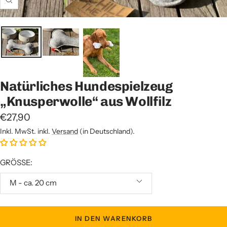
Zoom
Natürliches Hundespielzeug
„Knusperwolle“ aus Wollfilz
Angebotspreis
€27,90
Inkl. MwSt. inkl.
Versand
(in Deutschland).
GRÖSSE:
M - ca. 20 cm
IN DEN WARENKORB