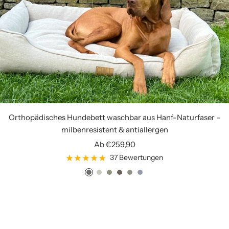
Orthopädisches Hundebett waschbar aus Hanf-Naturfaser –
milbenresistent & antiallergen
Angebotspreis
Ab €259,90
37 Bewertungen
d
h
f
m
t
o
a
e
o
o
a
c
r
m
r
u
u
e
k
p
e
s
p
a
g
b
s
s
e
n