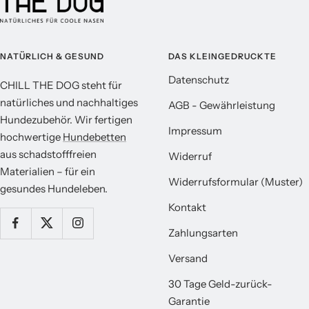
l
l
l
e
e
e
s
s
s
B
B
B
NATÜRLICH & GESUND
DAS KLEINGEDRUCKTE
e
e
e
Datenschutz
CHILL THE DOG steht für
i
i
i
natürliches und nachhaltiges
AGB - Gewährleistung
g
g
g
Hundezubehör. Wir fertigen
e
e
e
Impressum
hochwertige
Hundebetten
/
/
/
aus schadstofffreien
Widerruf
H
O
S
Materialien – für ein
e
r
a
Widerrufsformular (Muster)
gesundes Hundeleben.
l
a
n
Kontakt
l
n
d
b
g
Zahlungsarten
l
e
Versand
a
u
30 Tage Geld-zurück-
Garantie