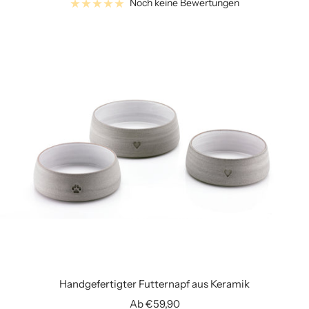
Noch keine Bewertungen
Handgefertigter Futternapf aus Keramik
Angebotspreis
Ab €59,90