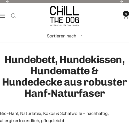
Direkt
Zurück
Weit
CHILL
zum
0
THE
Navigation
Inhalt
DOG®
Sortieren nach
Hundebett, Hundekissen,
Hundematte &
Hundedecke aus robuster
Hanf-Naturfaser
Bio-Hanf, Naturlatex, Kokos & Schafwolle – nachhaltig,
allergikerfreundlich, pflegeleicht.