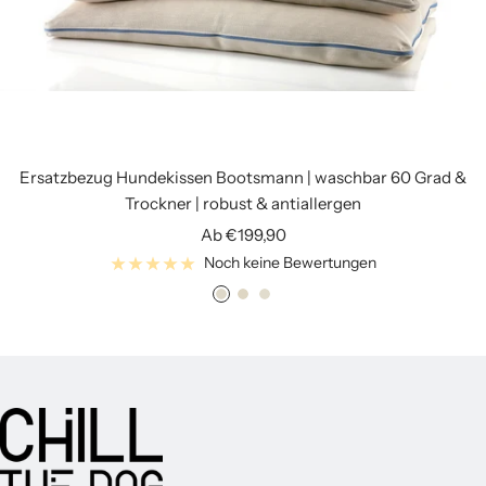
Ersatzbezug Hundekissen Bootsmann | waschbar 60 Grad &
Trockner | robust & antiallergen
Angebotspreis
Ab €199,90
Noch keine Bewertungen
E
E
E
c
c
c
r
r
r
u
u
u
h
h
h
e
e
e
l
l
l