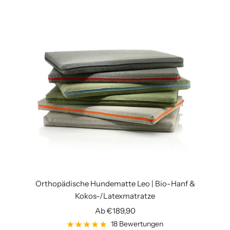
f
a
r
i
h
e
l
l
b
r
a
u
n
Orthopädische Hundematte Leo | Bio-Hanf &
Kokos-/Latexmatratze
Angebotspreis
Ab €189,90
18 Bewertungen