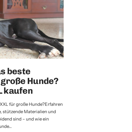
as beste
 große Hunde?
L kaufen
 XXL für große Hunde?Erfahren
e, stützende Materialien und
idend sind – und wie ein
nde...