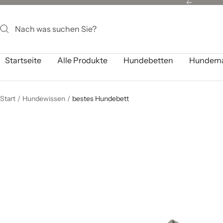
Direkt
Zurück
zum
Inhalt
Startseite
Alle Produkte
Hundebetten
Hundema
Start
Hundewissen
bestes Hundebett