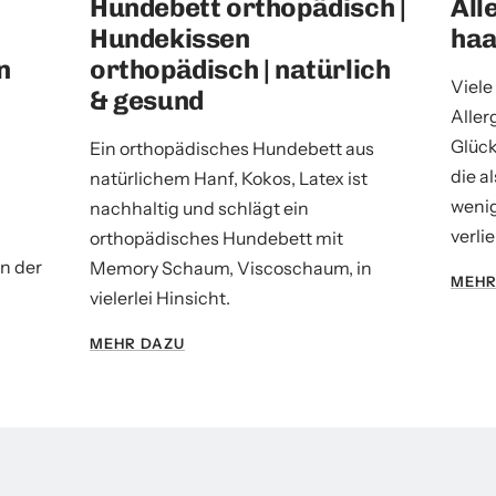
Hundebett orthopädisch |
All
Hundekissen
haa
n
orthopädisch | natürlich
Viele
& gesund
Aller
Glück
Ein orthopädisches Hundebett aus
die a
natürlichem Hanf, Kokos, Latex ist
weni
nachhaltig und schlägt ein
verli
orthopädisches Hundebett mit
n der
Memory Schaum, Viscoschaum, in
MEHR
vielerlei Hinsicht.
MEHR DAZU