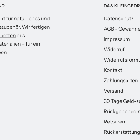
ND
DAS KLEINGED
t für natürliches und
Datenschutz
zubehör. Wir fertigen
AGB - Gewährle
betten
aus
Impressum
erialien – für ein
Widerruf
en.
Widerrufsformu
Kontakt
Zahlungsarten
Versand
30 Tage Geld-z
Rückgabebedin
Retouren
Rückerstattungs