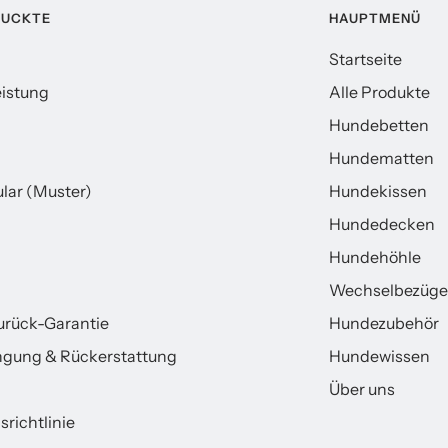
RUCKTE
HAUPTMENÜ
Startseite
istung
Alle Produkte
Hundebetten
Hundematten
lar (Muster)
Hundekissen
Hundedecken
Hundehöhle
Wechselbezüge
urück-Garantie
Hundezubehör
gung & Rückerstattung
Hundewissen
Über uns
richtlinie