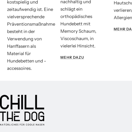
nachhaltig und
kostspielig und
Hautsch
schlägt ein
zeitaufwendig ist. Eine
verlieren
orthopädisches
vielversprechende
Allergien
Hundebett mit
Präventionsmaßnahme
MEHR DA
Memory Schaum,
besteht in der
Viscoschaum, in
Verwendung von
vielerlei Hinsicht.
Hanffasern als
Material für
MEHR DAZU
Hundebetten und -
accessoires.