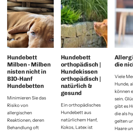
Hundebett
Hundebett
Allerg
Milben - Milben
orthopädisch |
die ni
nisten nicht in
Hundekissen
Viele Me
BIO-Hanf
orthopädisch |
Hunde, a
Hundebetten
natürlich &
können e
gesund
Minimieren Sie das
sein. Glü
Ein orthopädisches
Risiko von
gibt es 
Hundebett aus
allergischen
die als h
natürlichem Hanf,
Reaktionen, deren
gelten u
Kokos, Latex ist
Behandlung oft
Haare u