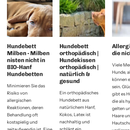
Hundebett
Hundebett
Allerg
Milben - Milben
orthopädisch |
die ni
nisten nicht in
Hundekissen
Viele Me
BIO-Hanf
orthopädisch |
Hunde, a
Hundebetten
natürlich &
können e
gesund
Minimieren Sie das
sein. Glü
Ein orthopädisches
Risiko von
gibt es 
Hundebett aus
allergischen
die als h
natürlichem Hanf,
Reaktionen, deren
gelten u
Kokos, Latex ist
Behandlung oft
Haare u
nachhaltig und
kostspielig und
Hautsch
schlägt ein
zeitaufwendig ist. Eine