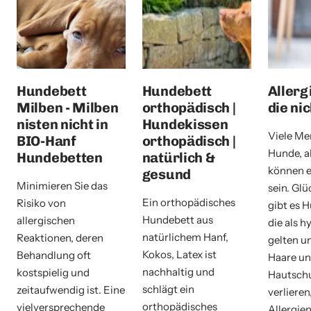
Hundebett
Hundebett
Allerg
Milben - Milben
orthopädisch |
die ni
nisten nicht in
Hundekissen
Viele Me
BIO-Hanf
orthopädisch |
Hunde, a
Hundebetten
natürlich &
können e
gesund
Minimieren Sie das
sein. Glü
Ein orthopädisches
Risiko von
gibt es 
Hundebett aus
allergischen
die als h
natürlichem Hanf,
Reaktionen, deren
gelten u
Kokos, Latex ist
Behandlung oft
Haare u
nachhaltig und
kostspielig und
Hautsch
schlägt ein
zeitaufwendig ist. Eine
verlieren
orthopädisches
vielversprechende
Allergien