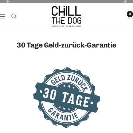
Direkt
Zurück
Weit
CHILL
zum
0
THE
Navigation
Inhalt
DOG®
30 Tage Geld-zurück-Garantie